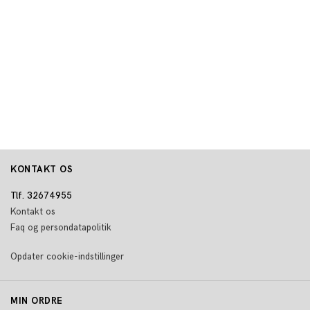
KONTAKT OS
Tlf. 32674955
Kontakt os
Faq og persondatapolitik
Opdater cookie-indstillinger
MIN ORDRE