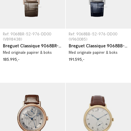
Ref: 9068BR-52-976-DD00 
Ref: 9068BB-52-976-DD00 
(V898438)
(V960085)
Breguet Classique 9068BR-52-976-DD00
Breguet Classique 9068BB-52-976-DD00
Med originale papirer & boks
Med originale papirer & boks
185.995,-
191.595,-