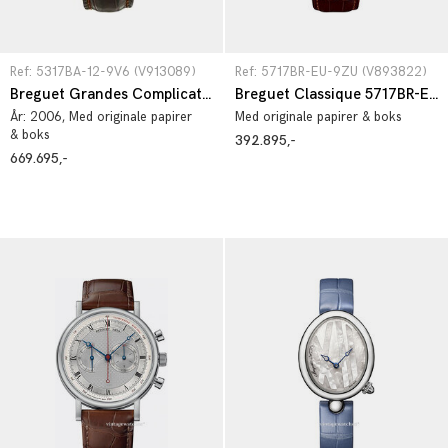
Ref: 5317BA-12-9V6 (V913089)
Ref: 5717BR-EU-9ZU (V893822)
Breguet Grandes Complications 5317BA-12-9V6
Breguet Classique 5717BR-EU-9ZU
År:
2006
, Med originale papirer
Med originale papirer & boks
& boks
392.895,-
669.695,-