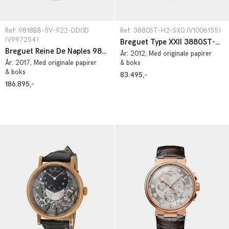
Ref: 9818BB-5V-922-DD0D 
Ref: 3880ST-H2-SX0 (V1006155)
(V997254)
Breguet Type XXII 3880ST-H2-SX0
Breguet Reine De Naples 9818BB-5V-922-DD0D
År:
2012
, Med originale papirer
År:
2017
, Med originale papirer
& boks
& boks
83.495,-
186.895,-