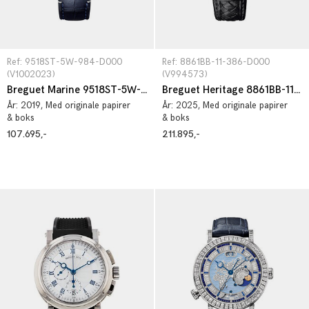
Ref: 9518ST-5W-984-D000 
Ref: 8861BB-11-386-D000 
(V1002023)
(V994573)
Breguet Marine 9518ST-5W-984-D000
Breguet Heritage 8861BB-11-386-D000
År:
2019
, Med originale papirer
År:
2025
, Med originale papirer
& boks
& boks
107.695,-
211.895,-