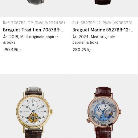
Ref: 7057BR-G9-9W6 (V997455)
Ref: 5527BR-12-9WV (V938070)
Breguet Tradition 7057BR-G9-9W6
Breguet Marine 5527BR-12-9WV
År:
2018
, Med originale papirer
År:
2024
, Med originale
& boks
papirer & boks
190.495,-
280.295,-