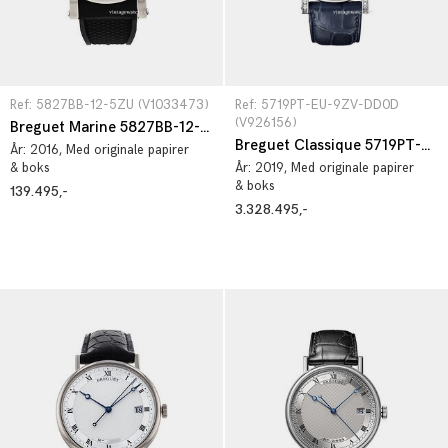
Ref: 5827BB-12-5ZU (V1033473)
Ref: 5719PT-EU-9ZV-DD0D 
(V926156)
Breguet Marine 5827BB-12-5ZU
Breguet Classique 5719PT-EU-9ZV-DD0D
År:
2016
, Med originale papirer
& boks
År:
2019
, Med originale papirer
& boks
139.495,-
3.328.495,-