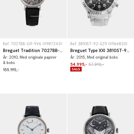
Ref: 7027BB-G9-9V6 (V987243)
Ref: 3810ST-92-SZ9 (V966820)
Breguet Tradition 7027BB-G9-9V6
Breguet Type XXI 3810ST-92-SZ9
År:
2010
, Med originale papirer
År:
2015
, Med original boks
& boks
54.995,-
57.395,-
155.195,-
SALG