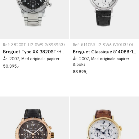
Ref: 3820ST-H2-SW9 (V893953)
Ref: 5140BB-12-9W6 (V1011340)
Breguet Type XX 3820ST-H2-SW9
Breguet Classique 5140BB-12-9W6
År:
2007
, Med originale papirer
År:
2007
, Med originale papirer
& boks
50.395,-
83.895,-