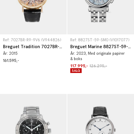
Ref: 7027BR-R9-9V6 (V944826)
Ref: 8827ST-59-SM0 (V1017077)
Breguet Tradition 7027BR-R9-9V6
Breguet Marine 8827ST-59-SM0
År:
2015
År:
2023
, Med originale papirer
& boks
161.595,-
117.995,-
126.295,-
SALG