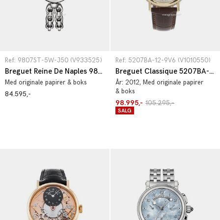
Ref: 9807ST-5W-J50 (V933525)
Ref: 5207BA-12-9V6 (V1010550)
Breguet Reine De Naples 9807ST-5W-J50
Breguet Classique 5207BA-12-9V6
Med originale papirer & boks
År:
2012
, Med originale papirer
& boks
84.595,-
98.995,-
105.295,-
SALG