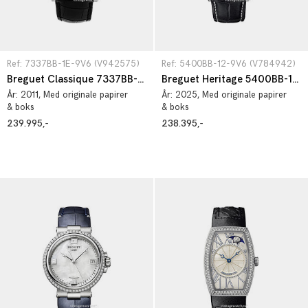
Ref: 7337BB-1E-9V6 (V942575)
Ref: 5400BB-12-9V6 (V784942)
Breguet Classique 7337BB-1E-9V6
Breguet Heritage 5400BB-12-9V6
År:
2011
, Med originale papirer
År:
2025
, Med originale papirer
& boks
& boks
239.995,-
238.395,-