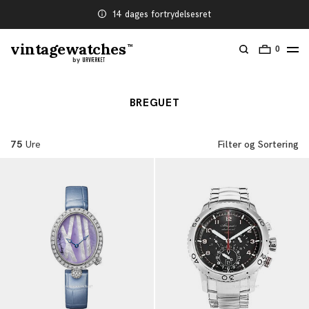
14 dages fortrydelsesret
vintagewatches
TM
0
by
BREGUET
75
Ure
Filter og Sortering