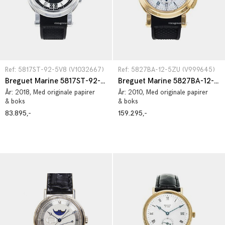
Ref: 5817ST-92-5V8 (V1032667)
Ref: 5827BA-12-5ZU (V999645)
Breguet Marine 5817ST-92-5V8
Breguet Marine 5827BA-12-5ZU
År:
2018
, Med originale papirer
År:
2010
, Med originale papirer
& boks
& boks
83.895,-
159.295,-