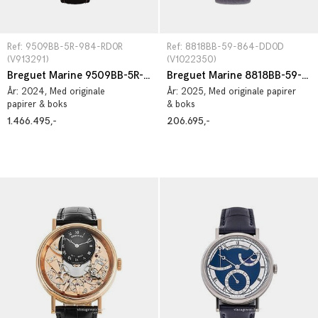
Ref: 9509BB-5R-984-RD0R 
Ref: 8818BB-59-864-DD0D 
(V913291)
(V1022350)
Breguet Marine 9509BB-5R-984-RD0R
Breguet Marine 8818BB-59-864-DD0D
År:
2024
, Med originale
År:
2025
, Med originale papirer
papirer & boks
& boks
1.466.495,-
206.695,-