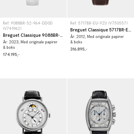
Ref: 9088BR-52-964-DD0D 
Ref: 5717BR-EU-9ZU (V750557)
(V741962)
Breguet Classique 5717BR-EU-9ZU
Breguet Classique 9088BR-52-964-DD0D
År:
2012
, Med originale papirer
År:
2023
, Med originale papirer
& boks
& boks
316.895,-
174.195,-