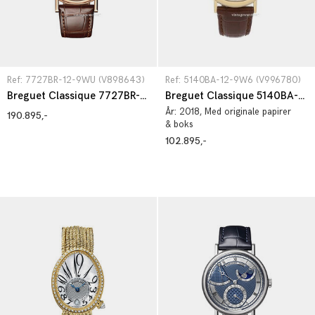
Ref: 7727BR-12-9WU (V898643)
Ref: 5140BA-12-9W6 (V996780)
Breguet Classique 7727BR-12-9WU
Breguet Classique 5140BA-12-9W6
År:
2018
, Med originale papirer
190.895,-
& boks
102.895,-