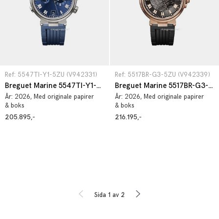
Ref: 5547TI-Y1-5ZU (V942331)
Ref: 5517BR-G3-5ZU (V942339)
Breguet Marine 5547TI-Y1-5ZU
Breguet Marine 5517BR-G3-5ZU
År:
2026
, Med originale papirer
År:
2026
, Med originale papirer
& boks
& boks
205.895,-
216.195,-
Sida 1 av 2