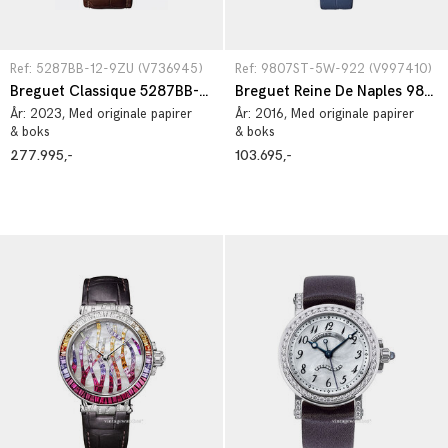
Ref: 5287BB-12-9ZU (V736945)
Ref: 9807ST-5W-922 (V997410)
Breguet Classique 5287BB-12-9ZU
Breguet Reine De Naples 9807ST-5W-922
År:
2023
, Med originale papirer
År:
2016
, Med originale papirer
& boks
& boks
277.995,-
103.695,-