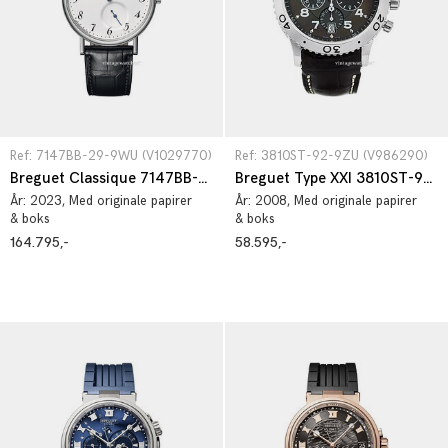
Ref: 7147BB-29-9WU (V1029770)
Ref: 3810ST-92-9ZU (V986290)
Breguet Classique 7147BB-29-9WU
Breguet Type XXI 3810ST-92-9ZU
År:
2023
, Med originale papirer
År:
2008
, Med originale papirer
& boks
& boks
164.795,-
58.595,-