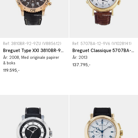
Ref: 3810BR-92-9ZU (V885612)
Ref: 5707BA-12-9V6 (V1028141)
Breguet Type XXI 3810BR-92-9ZU
Breguet Classique 5707BA-12-9V6
År:
2008
, Med originale papirer
År:
2013
& boks
137.795,-
119.595,-