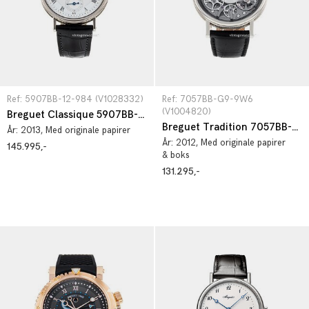
Ref: 5907BB-12-984 (V1028332)
Ref: 7057BB-G9-9W6 
(V1004820)
Breguet Classique 5907BB-12-984
Breguet Tradition 7057BB-G9-9W6
År:
2013
, Med originale papirer
År:
2012
, Med originale papirer
145.995,-
& boks
131.295,-