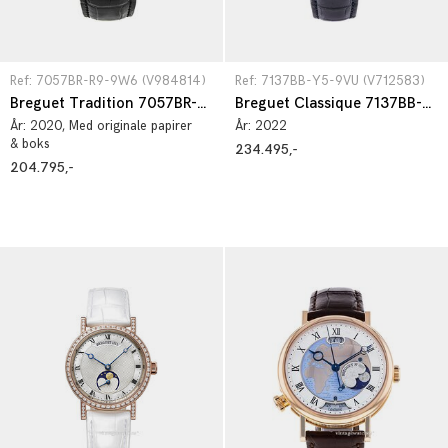
Ref: 7057BR-R9-9W6 (V984814)
Ref: 7137BB-Y5-9VU (V712583)
Breguet Tradition 7057BR-R9-9W6
Breguet Classique 7137BB-Y5-9VU
År:
2020
, Med originale papirer
År:
2022
& boks
234.495,-
204.795,-