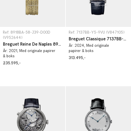
Ref: 8918BA-58-J39-D00D 
Ref: 7137BB-Y5-9VU (V847105)
(V952644)
Breguet Classique 7137BB-Y5-9VU
Breguet Reine De Naples 8918BA-58-J39-D00D
År:
2024
, Med originale
År:
2021
, Med originale papirer
papirer & boks
& boks
313.495,-
235.595,-