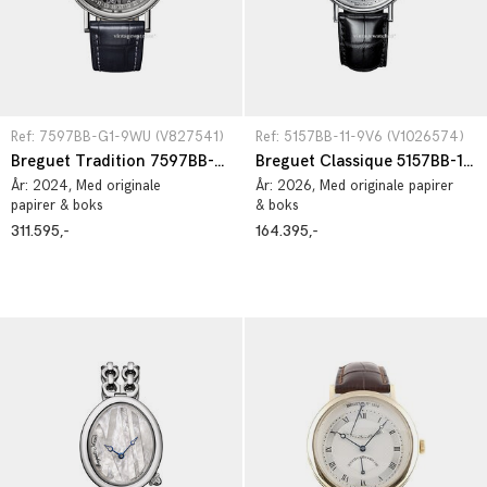
Ref: 7597BB-G1-9WU (V827541)
Ref: 5157BB-11-9V6 (V1026574)
Breguet Tradition 7597BB-G1-9WU
Breguet Classique 5157BB-11-9V6
År:
2024
, Med originale
År:
2026
, Med originale papirer
papirer & boks
& boks
311.595,-
164.395,-