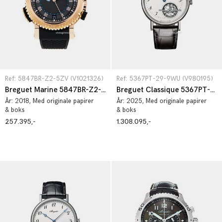
Ref: 5847BR-Z2-5ZV (V1021326)
Ref: 5367PT-29-9WU (V980195)
Breguet Marine 5847BR-Z2-5ZV
Breguet Classique 5367PT-29-9WU
År:
2018
, Med originale papirer
År:
2025
, Med originale papirer
& boks
& boks
257.395,-
1.308.095,-