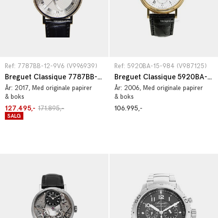
Ref: 7787BB-12-9V6 (V996939)
Ref: 5920BA-15-984 (V987125)
Breguet Classique 7787BB-12-9V6
Breguet Classique 5920BA-15-984
År:
2017
, Med originale papirer
År:
2006
, Med originale papirer
& boks
& boks
127.495,-
171.895,-
106.995,-
SALG