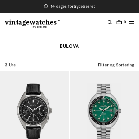
14 dages fortrydelsesret
vintagewatches
TM
0
by
BULOVA
3
Ure
Filter og Sortering