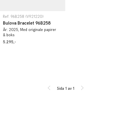
Ref: 96B258 (V921220)
Bulova Bracelet 96B258
År:
2025
, Med originale papirer
& boks
5.295,-
Sida 1 av 1