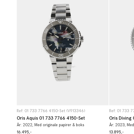
Ref: 01 733 7766 4150-Set (V913346)
Ref: 01 733 
Oris Aquis 01 733 7766 4150-Set
Oris Diving
År:
2022
, Med originale papirer & boks
År:
2023
, Med
16.495,-
13.895,-