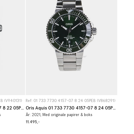
EB (V940131)
Ref: 01 733 7730 4157-07 8 24 05PEB (V868291)
Oris Diving 01 733 7766 4135-07 8 22 05PEB
Oris Aquis 01 733 7730 4157-07 8 24 05PEB
s
År:
2021
, Med originale papirer & boks
11.495,-