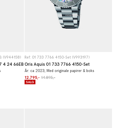
B (V944158)
Ref: 01 733 7766 4150-Set (V993197)
07 4 24 66EB
Oris Aquis 01 733 7766 4150-Set
s
År:
ca 2023
, Med originale papirer & boks
12.795,-
14.895,-
SALG