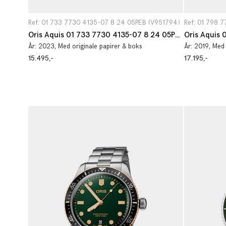
Ref: 01 733 7730 4135-07 8 24 05PEB (V951794)
Ref: 01 798 
Oris Aquis 01 733 7730 4135-07 8 24 05PEB
År:
2023
, Med originale papirer & boks
År:
2019
, Med
15.495,-
17.195,-