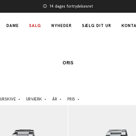
14 dages fortrydelsesret
DAME
SALG
NYHEDER
SÆLG DIT UR
KONTA
ORIS
URSKIVE
URVÆRK
ÅR
PRIS