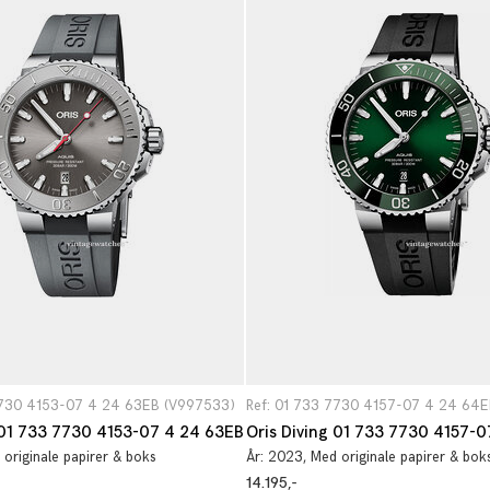
7730 4153-07 4 24 63EB (V997533)
Ref: 01 733 7730 4157-07 4 24 64
 01 733 7730 4153-07 4 24 63EB
 originale papirer & boks
År:
2023
, Med originale papirer & bok
14.195,-