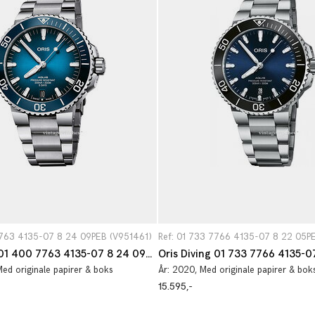
7763 4135-07 8 24 09PEB (V951461)
Ref: 01 733 7766 4135-07 8 22 05P
Oris Diving 01 400 7763 4135-07 8 24 09PEB
Med originale papirer & boks
År:
2020
, Med originale papirer & bok
15.595,-