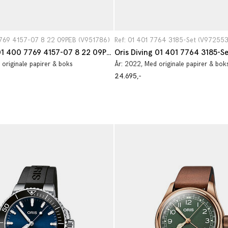
7769 4157-07 8 22 09PEB (V951786)
Ref: 01 401 7764 3185-Set (V972553
Oris Aquis 01 400 7769 4157-07 8 22 09PEB
Oris Diving 01 401 7764 3185-Se
 originale papirer & boks
År:
2022
, Med originale papirer & bok
24.695,-