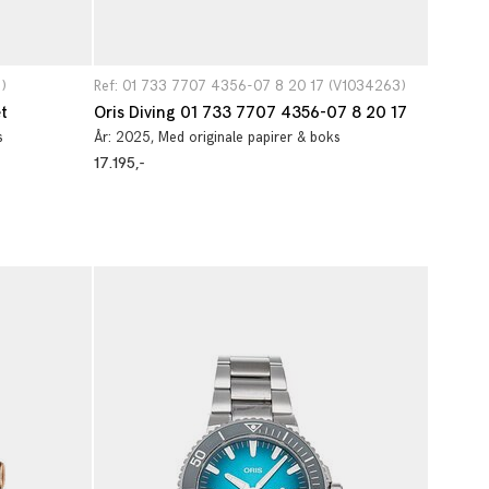
)
Ref: 01 733 7707 4356-07 8 20 17 (V1034263)
t
Oris Diving 01 733 7707 4356-07 8 20 17
s
År:
2025
, Med originale papirer & boks
17.195,-