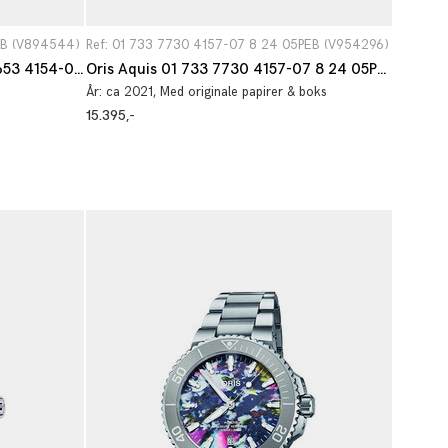
EB (V894544)
Ref: 01 733 7730 4157-07 8 24 05PEB (V954296)
Oris Divers Aquis Date 01 733 7653 4154-07 8 26 01PEB
Oris Aquis 01 733 7730 4157-07 8 24 05PEB
År:
ca 2021
, Med originale papirer & boks
15.395,-