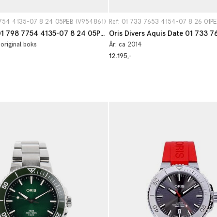
7754 4135-07 8 24 05PEB (V954861)
Ref: 01 733 7653 4154-07 8 26 01P
Oris Aquis 01 798 7754 4135-07 8 24 05PEB
 original boks
År:
ca 2014
12.195,-