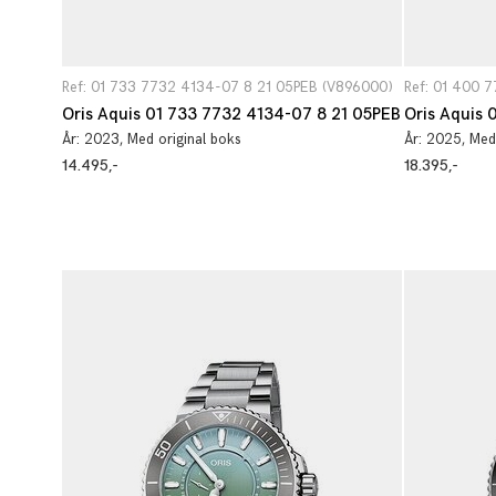
Ref: 01 733 7732 4134-07 8 21 05PEB (V896000)
Ref: 01 400 
Oris Aquis 01 733 7732 4134-07 8 21 05PEB
År:
2023
, Med original boks
År:
2025
, Med
14.495,-
18.395,-