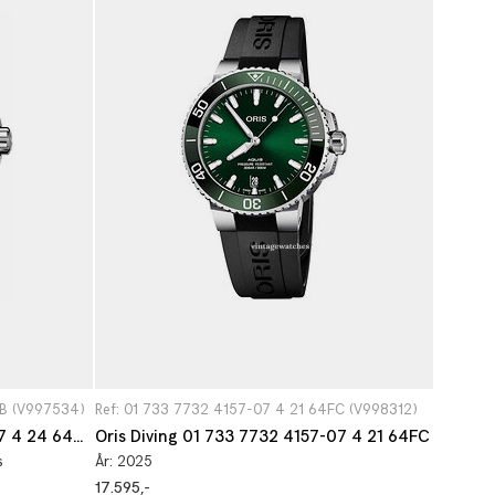
EB (V997534)
Ref: 01 733 7732 4157-07 4 21 64FC (V998312)
Oris Diving 01 733 7730 4157-07 4 24 64EB
Oris Diving 01 733 7732 4157-07 4 21 64FC
s
År:
2025
17.595,-