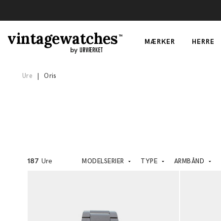
vintagewatches
TM
MÆRKER
HERRE
by
Ure
|
Oris
187
Ure
MODELSERIER
TYPE
ARMBÅND