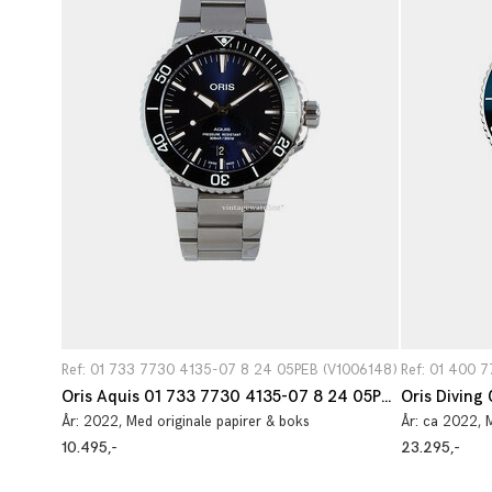
Ref: 01 733 7730 4135-07 8 24 05PEB (V1006148)
Ref: 01 400 
Oris Aquis 01 733 7730 4135-07 8 24 05PEB
År:
2022
, Med originale papirer & boks
År:
ca 2022
, 
10.495,-
23.295,-