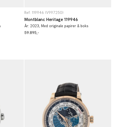
Ref: 119946 (V997250)
Montblanc Heritage 119946
s
År:
2023
, Med originale papirer & boks
59.895,-