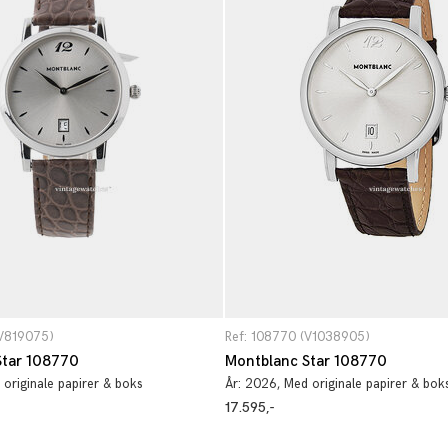
(V819075)
Ref: 108770 (V1038905)
Star 108770
Montblanc Star 108770
 originale papirer & boks
År:
2026
, Med originale papirer & bok
17.595,-