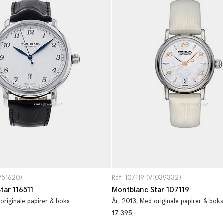
V951620)
Ref: 107119 (V1039332)
tar 116511
Montblanc Star 107119
 originale papirer & boks
År:
2013
, Med originale papirer & boks
17.395,-