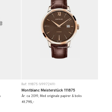
Ref: 111875 (V997249)
Montblanc Meisterstück 111875
s
År:
ca 2019
, Med originale papirer & boks
41.795,-