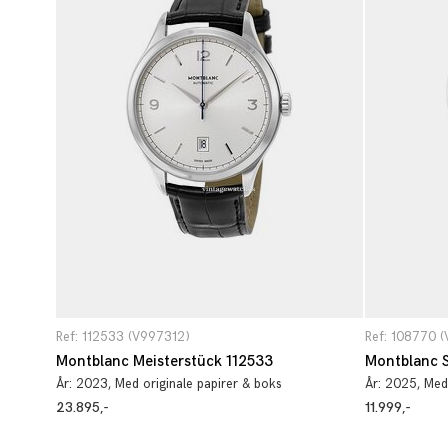
Ref: 112533 (V997312)
Ref: 108770 
Montblanc Meisterstück 112533
Montblanc 
År:
2023
, Med originale papirer & boks
År:
2025
, Med
23.895,-
11.999,-