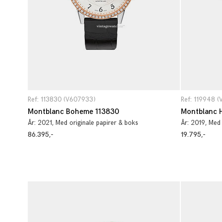
Ref: 113830 (V607933)
Ref: 119948 
Montblanc Boheme 113830
Montblanc H
År:
2021
, Med originale papirer & boks
År:
2019
, Med
86.395,-
19.795,-