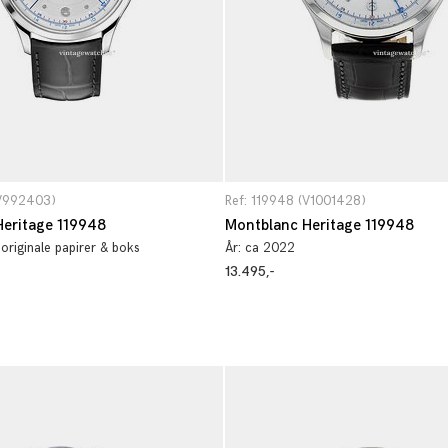
(V992403)
Ref: 119948 (V1001428)
eritage 119948
Montblanc Heritage 119948
 originale papirer & boks
År:
ca 2022
13.495,-