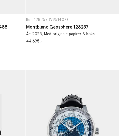
Ref: 128257 (V951407)
6488
Montblanc Geosphere 128257
År:
2025
, Med originale papirer & boks
44.695,-