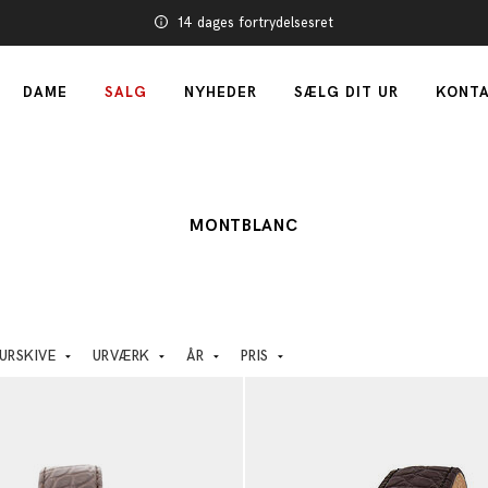
14 dages fortrydelsesret
DAME
SALG
NYHEDER
SÆLG DIT UR
KONTA
MONTBLANC
URSKIVE
URVÆRK
ÅR
PRIS