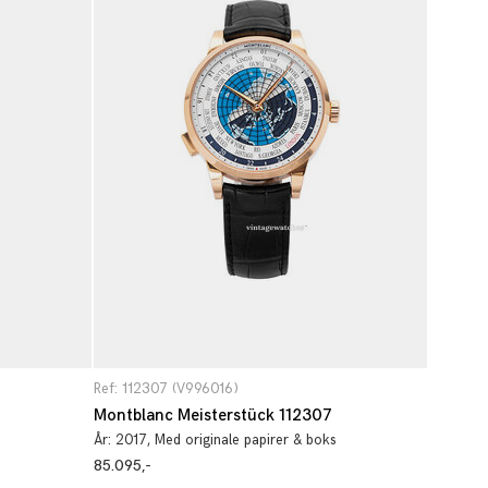
Ref: 112307 (V996016)
Montblanc Meisterstück 112307
År:
2017
, Med originale papirer & boks
85.095,-