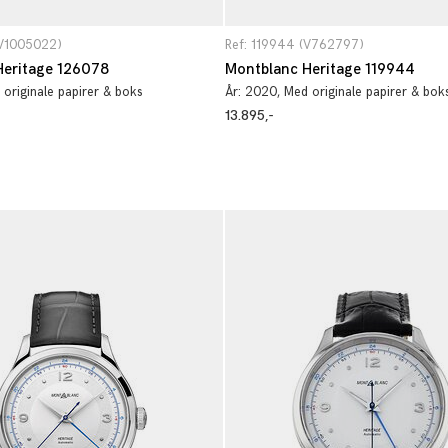
(V1005022)
Ref: 119944 (V762797)
Heritage 126078
Montblanc Heritage 119944
 originale papirer & boks
År:
2020
, Med originale papirer & bok
13.895,-