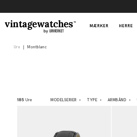
vintagewatches
TM
MÆRKER
HERRE
by
Ure
|
Montblanc
185
Ure
MODELSERIER
TYPE
ARMBÅND