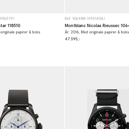
V996579)
Ref: 106488 (V951406)
tar 118510
Montblanc Nicolas Rieussec 10
 originale papirer & boks
År:
2016
, Med originale papirer & boks
47.595,-