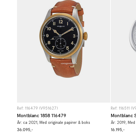
Ref: 116479 (V951627)
Ref: 116511 (
Montblanc 1858 116479
Montblanc S
År:
ca 2021
, Med originale papirer & boks
År:
2019
, Med
36.095,-
16.195,-