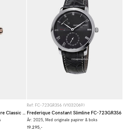
Ref: FC-723GR3S6 (V1032069)
Frederique Constant Manufacture Classic Tourbillon FC-980G3H9
Frederique Constant Slimline FC-723GR3S6
s
År:
2025
, Med originale papirer & boks
19.295,-