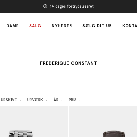
14 dages fortrydelsesret
DAME
SALG
NYHEDER
SÆLG DIT UR
KONTA
FREDERIQUE CONSTANT
URSKIVE
URVÆRK
ÅR
PRIS