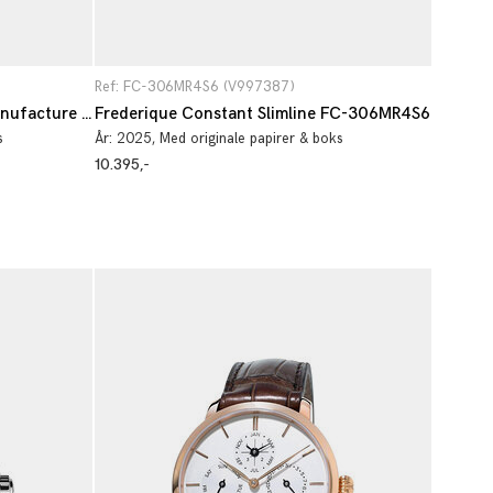
Ref: FC-306MR4S6 (V997387)
Frederique Constant Maxime Manufacture Automatic FC-710N4S4
Frederique Constant Slimline FC-306MR4S6
s
År:
2025
, Med originale papirer & boks
10.395,-