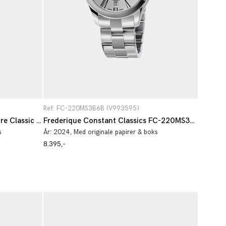
Ref: FC-220MS3B6B (V993595)
Frederique Constant Manufacture Classic Tourbillon FC-980MT3HPT
Frederique Constant Classics FC-220MS3B6B
s
År:
2024
, Med originale papirer & boks
8.395,-