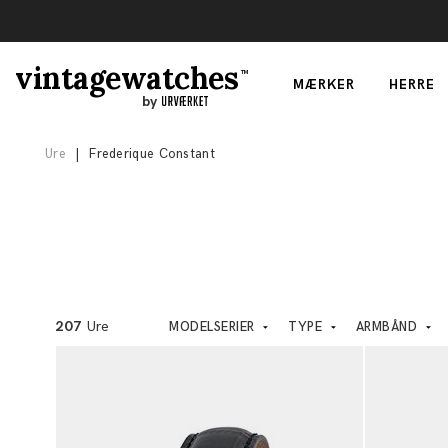
vintagewatches
TM
MÆRKER
HERRE
by
Ure
|
Frederique Constant
207
Ure
MODELSERIER
TYPE
ARMBÅND