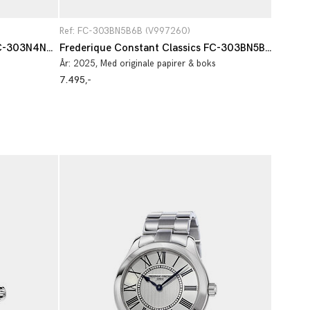
Ref: FC-303BN5B6B (V997260)
Frederique Constant Highlife FC-303N4NH6B
Frederique Constant Classics FC-303BN5B6B
År:
2025
, Med originale papirer & boks
7.495,-