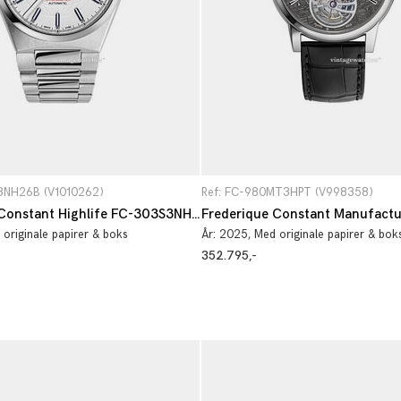
3NH26B (V1010262)
Ref: FC-980MT3HPT (V998358)
Frederique Constant Highlife FC-303S3NH26B
 originale papirer & boks
År:
2025
, Med originale papirer & bok
352.795,-