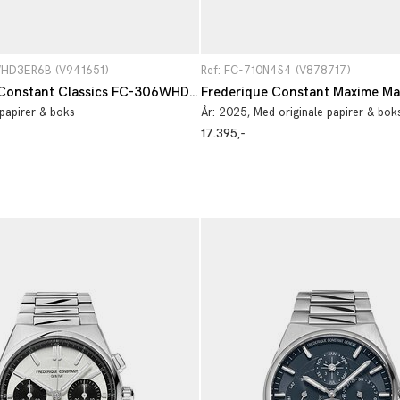
WHD3ER6B (V941651)
Ref: FC-710N4S4 (V878717)
Frederique Constant Classics FC-306WHD3ER6B
papirer & boks
År:
2025
, Med originale papirer & bok
17.395,-