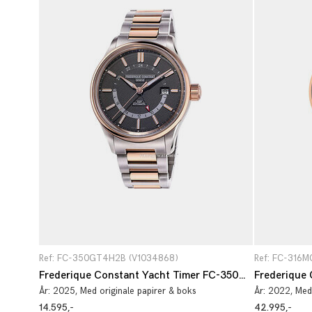
Ref: FC-350GT4H2B (V1034868)
Ref: FC-316
Frederique Constant Yacht Timer FC-350GT4H2B
Frederique
År:
2025
, Med originale papirer & boks
År:
2022
, Med
14.595,-
42.995,-