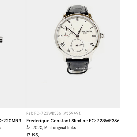
Ref: FC-723WR3S6 (V559491)
Frederique Constant Classics FC-220MN3BD6B
Frederique Constant Slimline FC-723WR3S6
s
År:
2020
, Med original boks
17.195,-