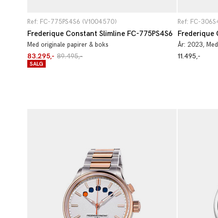
Ref: FC-775PS4S6 (V1004570)
Ref: FC-306S
Frederique Constant Slimline FC-775PS4S6
Frederique 
Med originale papirer & boks
År:
2023
, Med
83.295,-
89.495,-
11.495,-
SALG