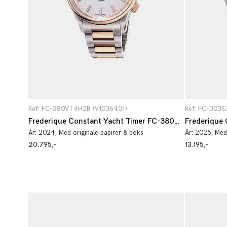
Ref: FC-380VT4H2B (V1036401)
Ref: FC-303S
Frederique Constant Yacht Timer FC-380VT4H2B
År:
2024
, Med originale papirer & boks
År:
2025
, Med
20.795,-
13.195,-