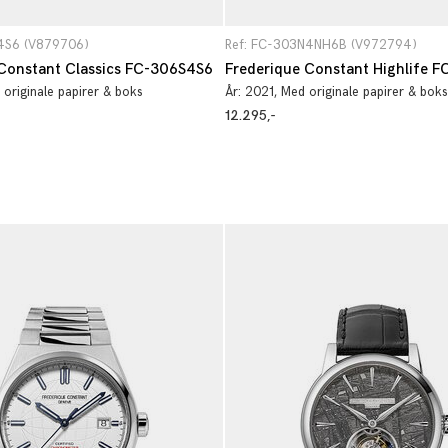
4S6 (V879706)
Ref: FC-303N4NH6B (V972794)
Constant Classics FC-306S4S6
 originale papirer & boks
År:
2021
, Med originale papirer & boks
12.295,-