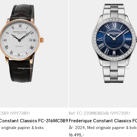
MC5B9 (V997389)
Ref: FC-220MN3BD6B (V997309)
 Constant Classics FC-316MC5B9
 originale papirer & boks
År:
2024
, Med originale papirer & bok
16.495,-