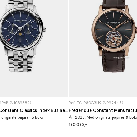
4P6B (V1039882)
Ref: FC-980G3H9 (V997447)
Frederique Constant Classics Index Business Timer FC-270N4P6B
 originale papirer & boks
År:
2025
, Med originale papirer & bok
190.095,-