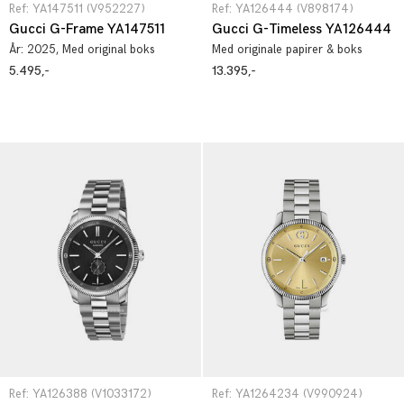
Ref: YA147511 (V952227)
Ref: YA126444 (V898174)
Gucci G-Frame YA147511
Gucci G-Timeless YA126444
År:
2025
, Med original boks
Med originale papirer & boks
5.495,-
13.395,-
Ref: YA126388 (V1033172)
Ref: YA1264234 (V990924)