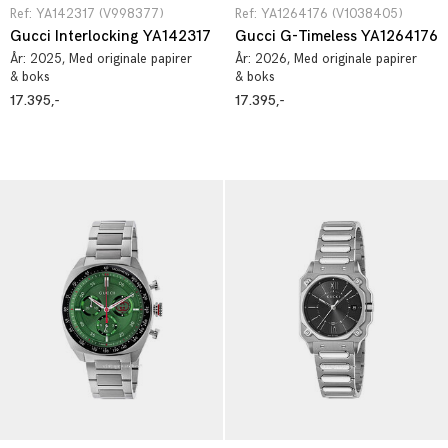
Ref: YA142317 (V998377)
Ref: YA1264176 (V1038405)
Gucci Interlocking YA142317
Gucci G-Timeless YA1264176
År:
2025
, Med originale papirer
År:
2026
, Med originale papirer
& boks
& boks
17.395,-
17.395,-