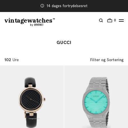
Forsikrede leverancer
vintagewatches
TM
0
by
GUCCI
102
Ure
Filter og Sortering