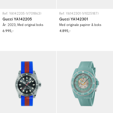
Ref: YA142205 (V701863)
Ref: YA142301 (V1025187)
Gucci YA142205
Gucci YA142301
År:
2023
, Med original boks
Med originale papirer & boks
6.995,-
4.895,-