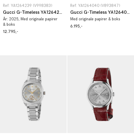
Ref: YA1264239 (V998383)
Ref: YA1264040 (V893847)
Gucci G-Timeless YA1264239
Gucci G-Timeless YA1264040
År:
2025
, Med originale papirer
Med originale papirer & boks
& boks
6.195,-
12.795,-