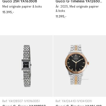
Gucci 25H YA163508
Gucci G-Timeless YA1265070
Med originale papirer & boks
År:
2025
, Med originale papirer
& boks
15.395,-
11.395,-
Ref: YA128507 (V1016005)
Ref: YA126410 (V1041301)