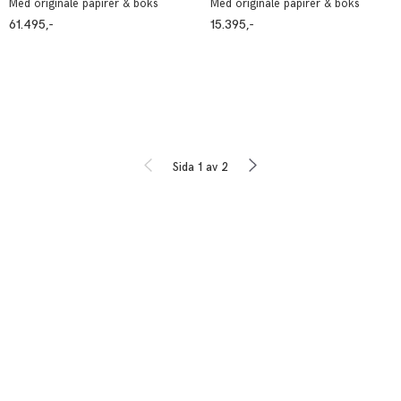
Med originale papirer & boks
Med originale papirer & boks
61.495,-
15.395,-
Sida 1 av 2