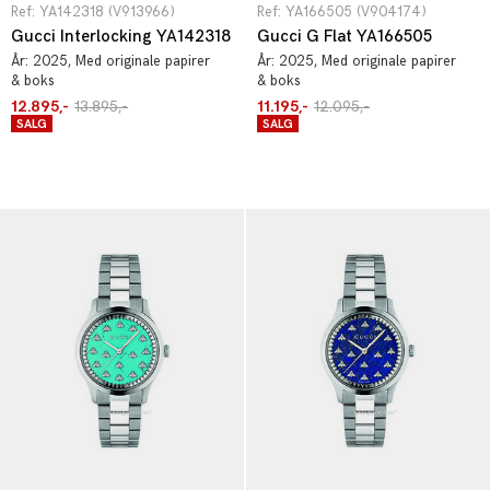
Ref: YA142318 (V913966)
Ref: YA166505 (V904174)
Gucci Interlocking YA142318
Gucci G Flat YA166505
År:
2025
, Med originale papirer
År:
2025
, Med originale papirer
& boks
& boks
12.895,-
13.895,-
11.195,-
12.095,-
SALG
SALG