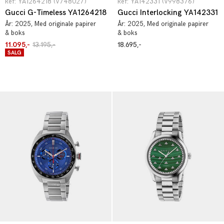
Ref: YA1264218 (V748027)
Ref: YA142331 (V998376)
Gucci G-Timeless YA1264218
Gucci Interlocking YA142331
År:
2025
, Med originale papirer
År:
2025
, Med originale papirer
& boks
& boks
11.095,-
13.195,-
18.695,-
SALG