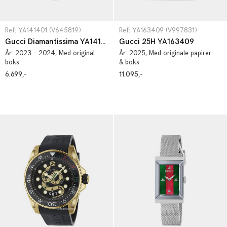
Ref: YA141401 (V645819)
Ref: YA163409 (V997831)
Gucci Diamantissima YA141401
Gucci 25H YA163409
År:
2023 - 2024
, Med original
År:
2025
, Med originale papirer
boks
& boks
6.699,-
11.095,-