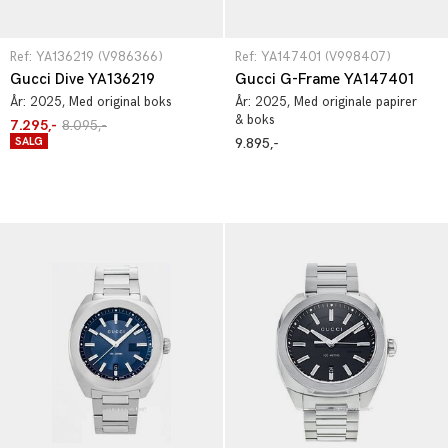
Ref: YA136219 (V986366)
Ref: YA147401 (V998407)
Gucci Dive YA136219
Gucci G-Frame YA147401
År:
2025
, Med original boks
År:
2025
, Med originale papirer
& boks
7.295,-
8.095,-
SALG
9.895,-