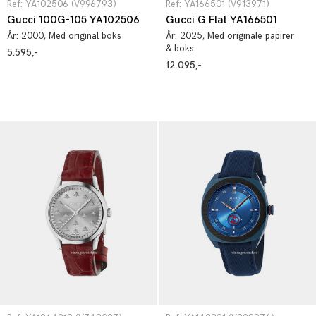
Ref: YA102506 (V996793)
Ref: YA166501 (V913971)
Gucci 100G-105 YA102506
Gucci G Flat YA166501
År:
2000
, Med original boks
År:
2025
, Med originale papirer
& boks
5.595,-
12.095,-