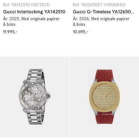
Ref: YA142510 (V871323)
Ref: YA1265057 (V1006840)
Gucci Interlocking YA142510
Gucci G-Timeless YA1265057
År:
2025
, Med originale papirer
År:
2026
, Med originale papirer
& boks
& boks
11.995,-
10.695,-