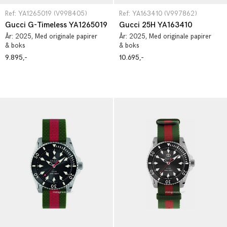
Ref: YA1265019 (V998405)
Ref: YA163410 (V997862)
Gucci G-Timeless YA1265019
Gucci 25H YA163410
År:
2025
, Med originale papirer
År:
2025
, Med originale papirer
& boks
& boks
9.895,-
10.695,-