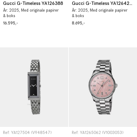
Gucci G-Timeless YA126388
Gucci G-Timeless YA1264234
År:
2025
, Med originale papirer
År:
2025
, Med originale papirer
& boks
& boks
16.595,-
8.695,-
Ref: YA127504 (V948547)
Ref: YA1265062 (V1003053)