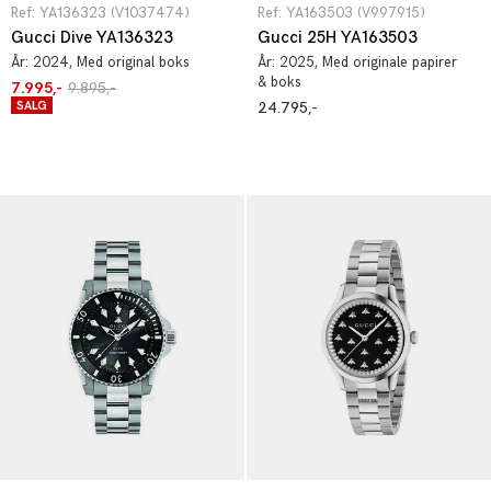
Ref: YA136323 (V1037474)
Ref: YA163503 (V997915)
Gucci Dive YA136323
Gucci 25H YA163503
År:
2024
, Med original boks
År:
2025
, Med originale papirer
& boks
7.995,-
9.895,-
SALG
24.795,-