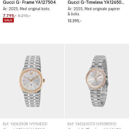
Gucci G- Frame YA127504
Gucci G-Timeless YA1265062
År:
2025
, Med original boks
År:
2025
, Med originale papirer
& boks
7.795,-
8.295,-
SALG
13.395,-
Ref: YA163508 (V996833)
Ref: YA1265070 (V1038090)