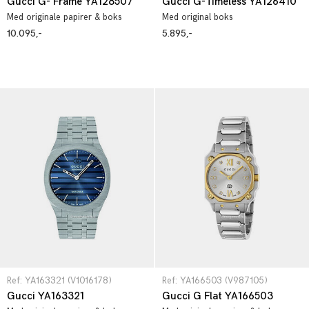
Gucci G- Frame YA128507
Gucci G-Timeless YA126410
Med originale papirer & boks
Med original boks
10.095,-
5.895,-
Ref: YA163321 (V1016178)
Ref: YA166503 (V987105)
Gucci YA163321
Gucci G Flat YA166503