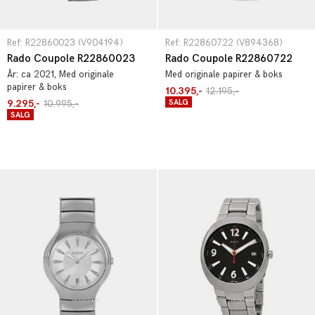
Ref: R22860023 (V904194)
Ref: R22860722 (V894368)
Rado Coupole R22860023
Rado Coupole R22860722
År:
ca 2021
, Med originale
Med originale papirer & boks
papirer & boks
10.395,-
12.195,-
9.295,-
10.995,-
SALG
SALG