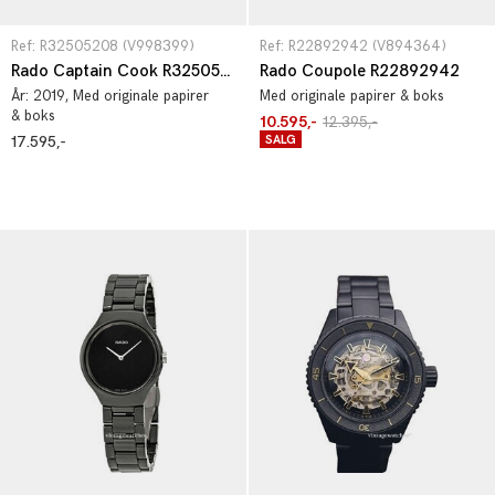
Ref: R32505208 (V998399)
Ref: R22892942 (V894364)
Rado Captain Cook R32505208
Rado Coupole R22892942
År:
2019
, Med originale papirer
Med originale papirer & boks
& boks
10.595,-
12.395,-
17.595,-
SALG