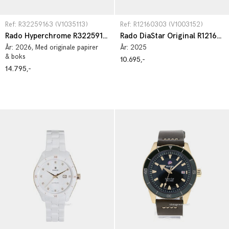
Ref: R32259163 (V1035113)
Ref: R12160303 (V1003152)
Rado Hyperchrome R32259163
Rado DiaStar Original R12160303
År:
2026
, Med originale papirer
År:
2025
& boks
10.695,-
14.795,-