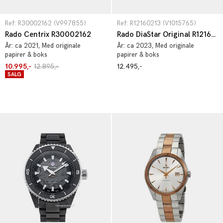
Ref: R30002162 (V997855)
Ref: R12160213 (V1015765)
Rado Centrix R30002162
Rado DiaStar Original R12160213
År:
ca 2021
, Med originale
År:
ca 2023
, Med originale
papirer & boks
papirer & boks
10.995,-
12.895,-
12.495,-
SALG