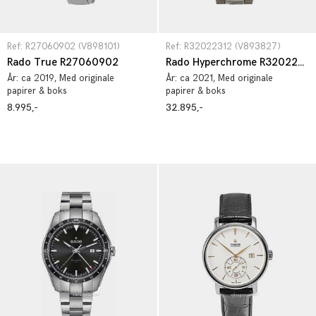
Ref: R27060902 (V898101)
Ref: R32022312 (V893827)
Rado True R27060902
Rado Hyperchrome R32022312
År:
ca 2019
, Med originale
År:
ca 2021
, Med originale
papirer & boks
papirer & boks
8.995,-
32.895,-