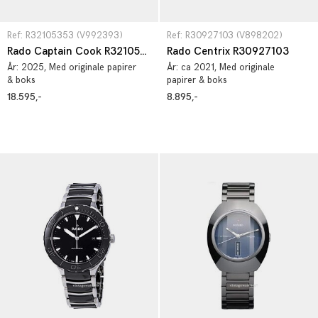
Ref: R32105353 (V992393)
Ref: R30927103 (V898202)
Rado Captain Cook R32105353
Rado Centrix R30927103
År:
2025
, Med originale papirer
År:
ca 2021
, Med originale
& boks
papirer & boks
18.595,-
8.895,-