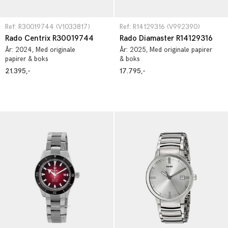
Ref: R30019744 (V1033817)
Ref: R14129316 (V992390)
Rado Centrix R30019744
Rado Diamaster R14129316
År:
2024
, Med originale
År:
2025
, Med originale papirer
papirer & boks
& boks
21.395,-
17.795,-