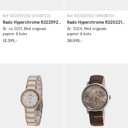
Ref: R32259203 (V948722)
Ref: R32022102 (V840870)
Rado Hyperchrome R32259203
Rado Hyperchrome R32022102
År:
ca 2021
, Med originale
År:
2024
, Med originale
papirer & boks
papirer & boks
12.395,-
38.095,-