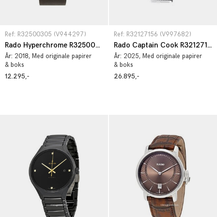
Ref: R32500305 (V944297)
Ref: R32127156 (V997682)
Rado Hyperchrome R32500305
Rado Captain Cook R32127156
År:
2018
, Med originale papirer
År:
2025
, Med originale papirer
& boks
& boks
12.295,-
26.895,-