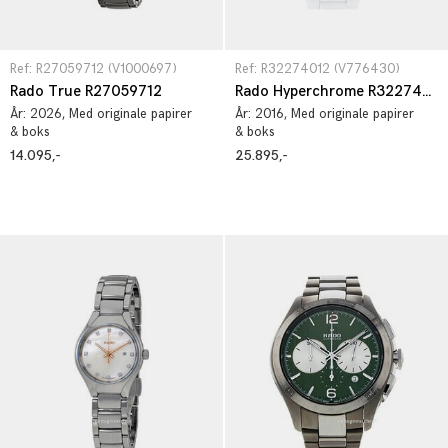
Ref: R27059712 (V1000697)
Ref: R32274012 (V776430)
Rado True R27059712
Rado Hyperchrome R32274012
År:
2026
, Med originale papirer
År:
2016
, Med originale papirer
& boks
& boks
14.095,-
25.895,-