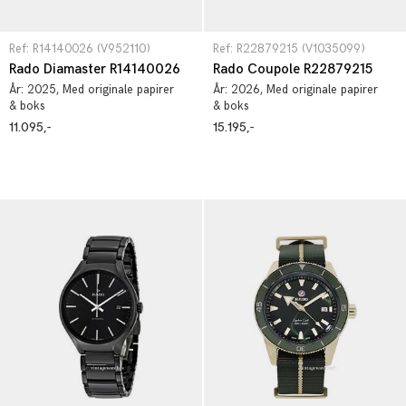
Ref: R14140026 (V952110)
Ref: R22879215 (V1035099)
Rado Diamaster R14140026
Rado Coupole R22879215
År:
2025
, Med originale papirer
År:
2026
, Med originale papirer
& boks
& boks
11.095,-
15.195,-