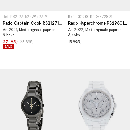
Ref: R32127152 (V952719)
Ref: R32980112 (V772891)
Rado Captain Cook R32127152
Rado Hyperchrome R32980112
År:
2021
, Med originale papirer
År:
2022
, Med originale papirer
& boks
& boks
27.195,-
28.395,-
15.995,-
SALG