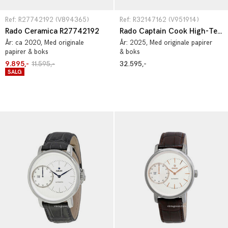
Ref: R27742192 (V894365)
Ref: R32147162 (V951914)
Rado Ceramica R27742192
Rado Captain Cook High-Tech Ceramic Limited Edition R32147162
År:
ca 2020
, Med originale
År:
2025
, Med originale papirer
papirer & boks
& boks
9.895,-
11.595,-
32.595,-
SALG