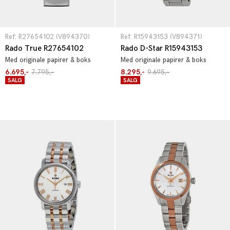
Ref: R27654102 (V894370)
Ref: R15943153 (V894371)
Rado True R27654102
Rado D-Star R15943153
Med originale papirer & boks
Med originale papirer & boks
6.695,-
7.795,-
8.295,-
9.695,-
SALG
SALG