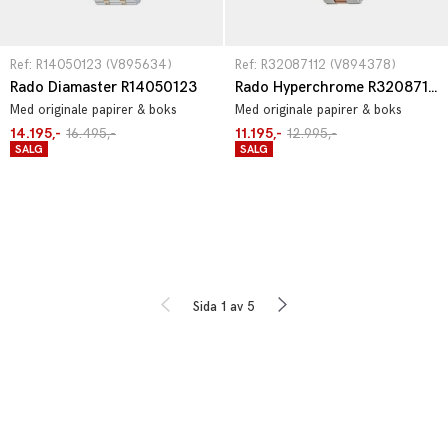
Ref: R14050123 (V895634)
Ref: R32087112 (V894378)
Rado Diamaster R14050123
Rado Hyperchrome R32087112
Med originale papirer & boks
Med originale papirer & boks
14.195,-
16.495,-
11.195,-
12.995,-
SALG
SALG
Sida 1 av 5