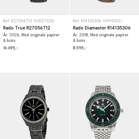
Ref: R27056712 (V1027120)
Ref: R14135306 (V999012)
Rado True R27056712
Rado Diamaster R14135306
År:
2026
, Med originale papirer
År:
2018
, Med originale papirer
& boks
& boks
16.695,-
8.595,-