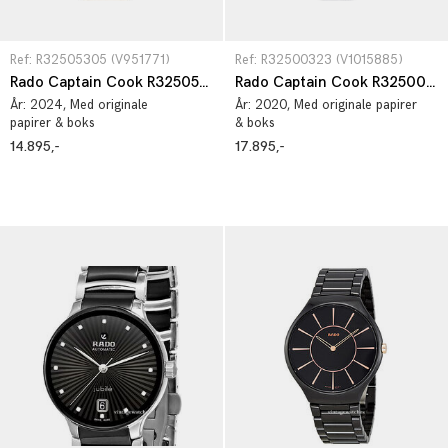
Ref: R32505305 (V951771)
Ref: R32500323 (V1015885)
Rado Captain Cook R32505305
Rado Captain Cook R32500323
År:
2024
, Med originale
År:
2020
, Med originale papirer
papirer & boks
& boks
14.895,-
17.895,-