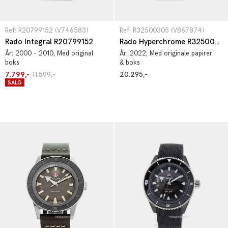
Ref: R20799152 (V746583)
Ref: R32500305 (V867874)
Rado Integral R20799152
Rado Hyperchrome R32500305
År:
2000 - 2010
, Med original
År:
2022
, Med originale papirer
boks
& boks
7.799,-
11.599,-
20.295,-
SALG