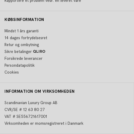
Rapportere et problem vedr. en leveret vare
KØBSINFORMATION
Mindst 1 års garanti
14 dages fortrydelsesret
Retur og ombytning
Sikre betalinger
Forsikrede leverancer
Persondatapolitik
Cookies
INFORMATION OM VIRKSOMHEDEN
Scandinavian Luxury Group AB
CVR/SE # 12 63 80 27
VAT # SE556721617001
Virksomheden er momsregistreret i Danmark