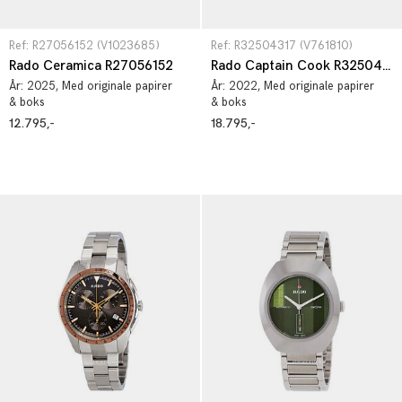
Ref: R27056152 (V1023685)
Ref: R32504317 (V761810)
Rado Ceramica R27056152
Rado Captain Cook R32504317
År:
2025
, Med originale papirer
År:
2022
, Med originale papirer
& boks
& boks
12.795,-
18.795,-