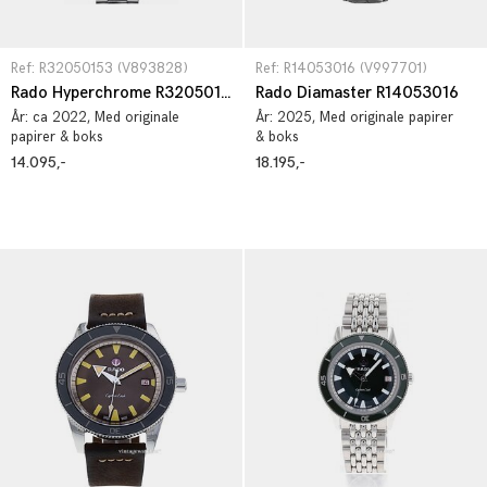
Ref: R32050153 (V893828)
Ref: R14053016 (V997701)
Rado Hyperchrome R32050153
Rado Diamaster R14053016
År:
ca 2022
, Med originale
År:
2025
, Med originale papirer
papirer & boks
& boks
14.095,-
18.195,-