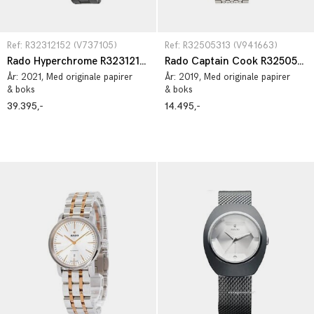
Ref: R32312152 (V737105)
Ref: R32505313 (V941663)
Rado Hyperchrome R32312152
Rado Captain Cook R32505313
År:
2021
, Med originale papirer
År:
2019
, Med originale papirer
& boks
& boks
39.395,-
14.495,-