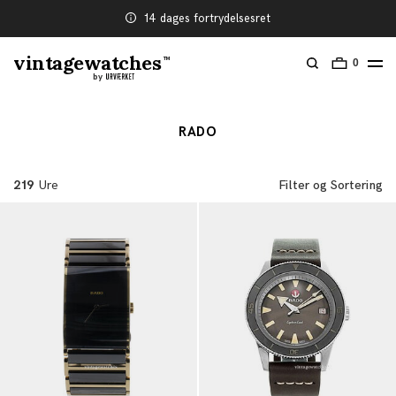
14 dages fortrydelsesret
vintagewatches
TM
0
by
RADO
219
Ure
Filter og Sortering