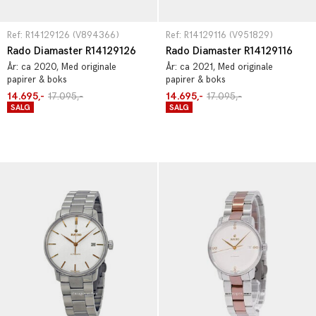
Ref: R14129126 (V894366)
Ref: R14129116 (V951829)
Rado Diamaster R14129126
Rado Diamaster R14129116
År:
ca 2020
, Med originale
År:
ca 2021
, Med originale
papirer & boks
papirer & boks
14.695,-
17.095,-
14.695,-
17.095,-
SALG
SALG