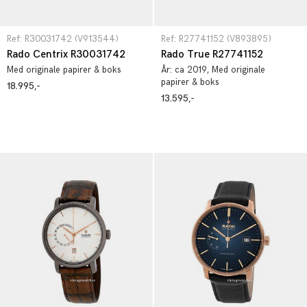
Ref: R30031742 (V913544)
Ref: R27741152 (V893895)
Rado Centrix R30031742
Rado True R27741152
Med originale papirer & boks
År:
ca 2019
, Med originale
papirer & boks
18.995,-
13.595,-