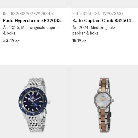
Ref: R32033902 (V998345)
Ref: R32504315 (V907363)
Rado Hyperchrome R32033902
Rado Captain Cook R32504315
År:
2025
, Med originale papirer
År:
2024
, Med originale
& boks
papirer & boks
23.495,-
18.195,-