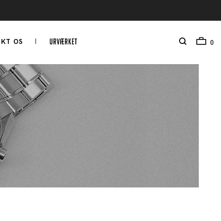
KT OS
0