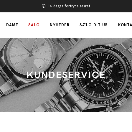
14 dages fortrydelsesret
DAME
SALG
NYHEDER
SÆLG DIT UR
KONTA
KUNDESERVICE