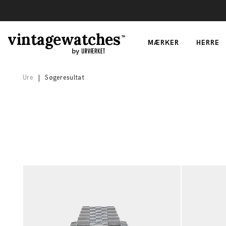
vintagewatches
TM
MÆRKER
HERRE
by
Ure
|
Søgeresultat