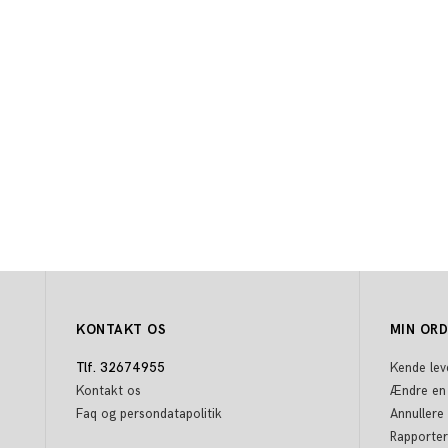
KONTAKT OS
MIN OR
Tlf. 32674955
Kende lev
Kontakt os
Ændre en
Faq og persondatapolitik
Annullere
Rapporter