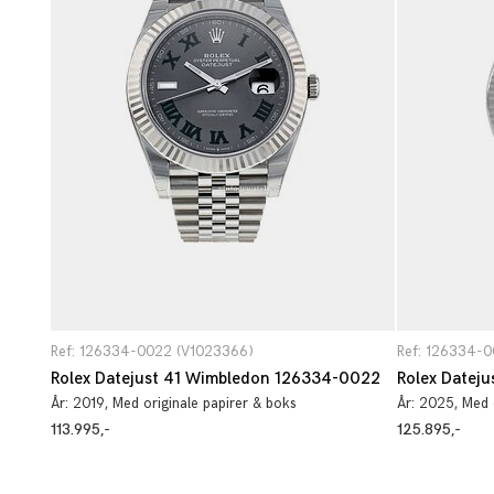
Ref: 126334-0022 (V1023366)
Ref: 126334-
Rolex Datejust 41 Wimbledon 126334-0022
Rolex Datej
År:
2019
, Med originale papirer & boks
År:
2025
, Med 
113.995,-
125.895,-