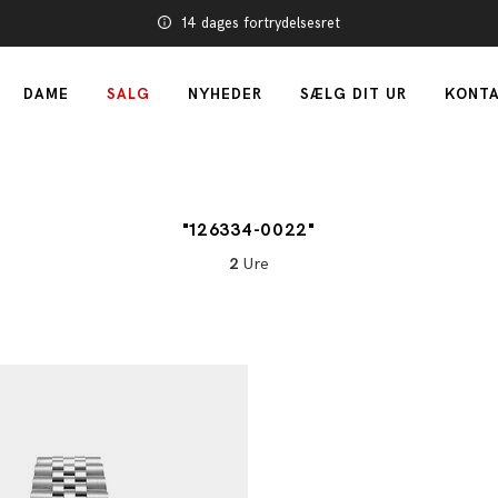
14 dages fortrydelsesret
DAME
SALG
NYHEDER
SÆLG DIT UR
KONTA
"126334-0022"
2
Ure