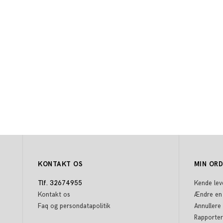
KONTAKT OS
MIN OR
Tlf. 32674955
Kende lev
Kontakt os
Ændre en
Faq og persondatapolitik
Annullere
Rapporter