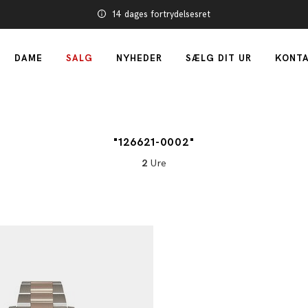
14 dages fortrydelsesret
DAME
SALG
NYHEDER
SÆLG DIT UR
KONTA
"126621-0002"
2
Ure