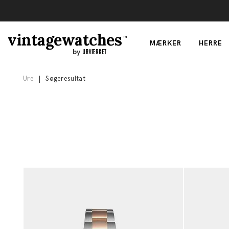
vintagewatches
TM
MÆRKER
HERRE
by
Ure
|
Søgeresultat